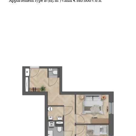
Appartement type B (115 m²) vanaf € 810.000 v.o.n.