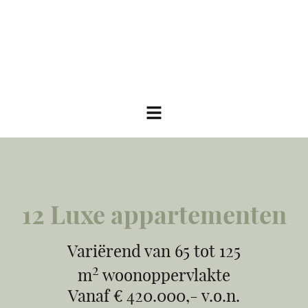
12 Luxe appartementen
Variërend van 65 tot 125
2
m
woonoppervlakte
Vanaf € 420.000,- v.o.n.